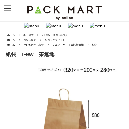
ホーム
>
紙手提袋
>
●T-9W 紙袋（紙丸紐）
ホーム
>
色から探す
>
茶色（クラフト）
ホーム
>
包むものから探す
>
ミニブーケ・ミニ観葉植物
>
紙袋
紙袋 T-9W 茶無地