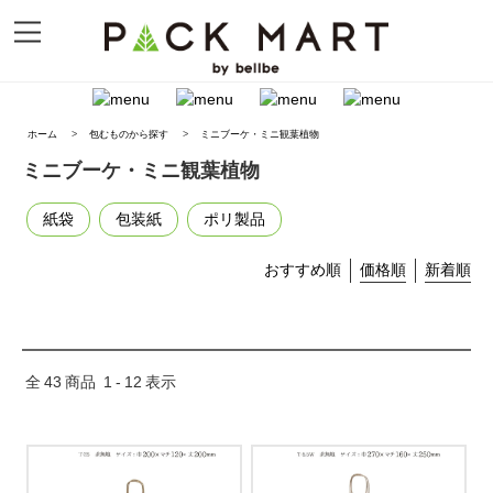
ホーム
>
包むものから探す
>
ミニブーケ・ミニ観葉植物
ミニブーケ・ミニ観葉植物
紙袋
包装紙
ポリ製品
おすすめ順
価格順
新着順
全
43
商品
1
-
12
表示