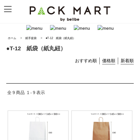
ホーム
>
紙手提袋
>
●T-12 紙袋（紙丸紐）
●T-12 紙袋（紙丸紐）
おすすめ順
価格順
新着順
全
9
商品
1
-
9
表示