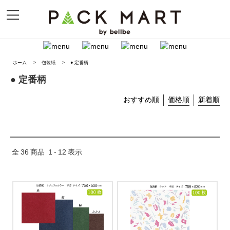
ホーム
>
包装紙
>
● 定番柄
● 定番柄
おすすめ順
価格順
新着順
全
36
商品
1
-
12
表示