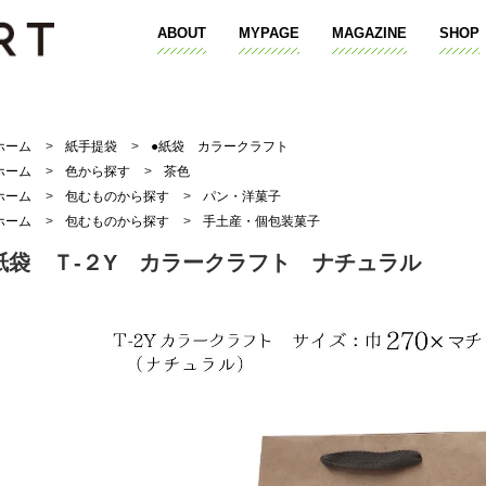
ABOUT
MYPAGE
MAGAZINE
SHOP
ホーム
>
紙手提袋
>
●紙袋 カラークラフト
ホーム
>
色から探す
>
茶色
ホーム
>
包むものから探す
>
パン・洋菓子
ホーム
>
包むものから探す
>
手土産・個包装菓子
紙袋 Ｔ-２Y カラークラフト ナチュラル