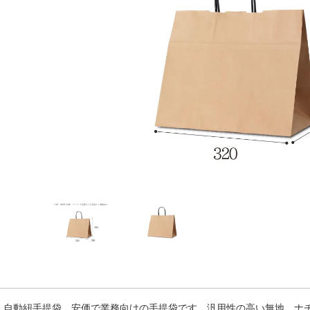
自動紐手提袋。安価で業務向けの手提袋です。汎用性の高い無地。ナ