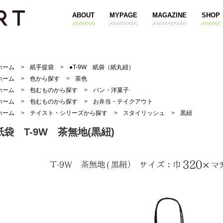
ABOUT
MYPAGE
MAGAZINE
SHOP
ホーム
>
紙手提袋
>
●T-9W 紙袋（紙丸紐）
ホーム
>
色から探す
>
茶色
ホーム
>
包むものから探す
>
パン・洋菓子
ホーム
>
包むものから探す
>
お弁当・テイクアウト
ホーム
>
テイスト・シリーズから探す
>
スタイリッシュ
>
黒紐
紙袋 T-9W 茶無地(黒紐)