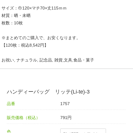
サイズ：巾120×マチ70×丈115ｍｍ
材質：晒・未晒
枚数：10枚
※まとめてのご購入で、お安くなります。
【120枚：税込8,542円】
お祝い, ナチュラル, 記念品, 雑貨,文具,食品・菓子
ハンディーバッグ リッテ(Li-te)-3
品番
1757
販売価格（税込）
791円
色