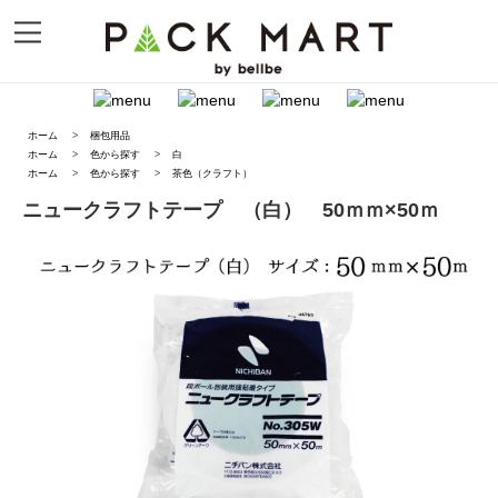
ホーム
>
梱包用品
ホーム
>
色から探す
>
白
ホーム
>
色から探す
>
茶色（クラフト）
ニュークラフトテープ （白） 50ｍｍ×50ｍ