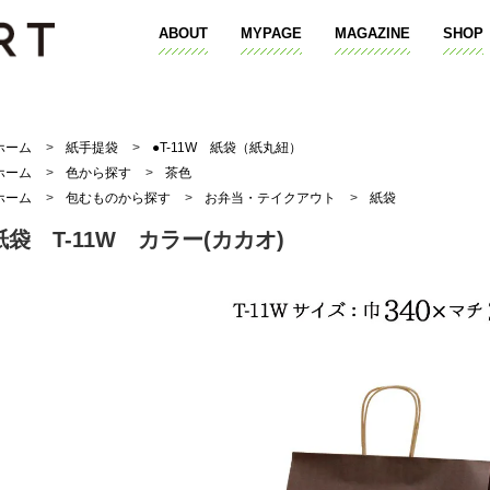
ABOUT
MYPAGE
MAGAZINE
SHOP
ホーム
>
紙手提袋
>
●T-11W 紙袋（紙丸紐）
ホーム
>
色から探す
>
茶色
ホーム
>
包むものから探す
>
お弁当・テイクアウト
>
紙袋
紙袋 T-11W カラー(カカオ)