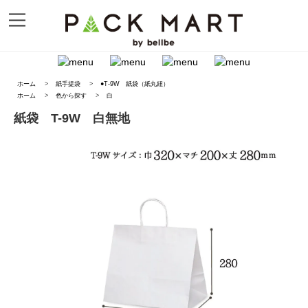
ホーム
>
紙手提袋
>
●T-9W 紙袋（紙丸紐）
ホーム
>
色から探す
>
白
紙袋 T-9W 白無地