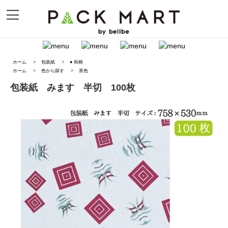
ホーム
>
包装紙
>
● 和柄
ホーム
>
色から探す
>
茶色
包装紙 みます 半切 100枚